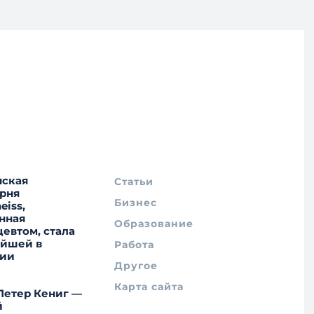
нская
Статьи
рня
Бизнес
eiss,
нная
Образование
евтом, стала
ейшей в
Работа
нии
Другое
Карта сайта
Петер Кениг —
й