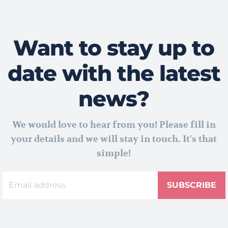
Want to stay up to
date with the latest
news?
We would love to hear from you! Please fill in
your details and we will stay in touch. It's that
simple!
SUBSCRIBE