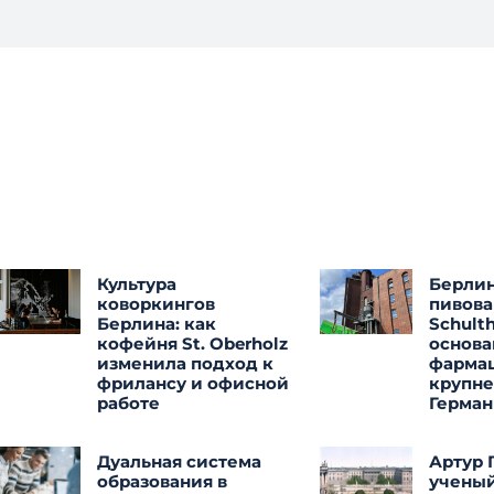
Культура
Берли
коворкингов
пивова
Берлина: как
Schulth
кофейня St. Oberholz
основа
изменила подход к
фармац
фрилансу и офисной
крупн
работе
Герма
Дуальная система
Артур 
образования в
учены